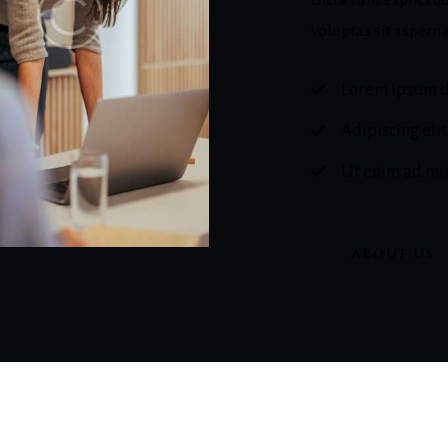
voluptas sit asperna
Lorem ipsum d
Adipiscing eli
Ut enim ad m
ABOUT US