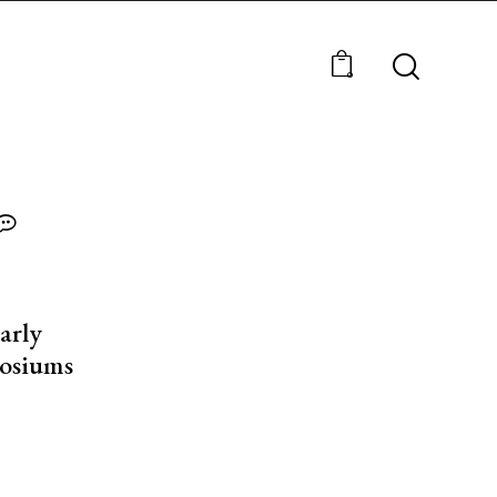
0
arly
osiums