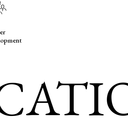
er
lopment
TION