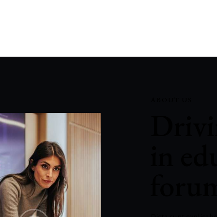
ABOUT US
Drivi
in ed
foru
Dicta sunt explica