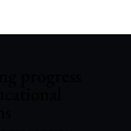
ng progress
ucational
ms
bo. Nemo enim ipsam voluptatem quia