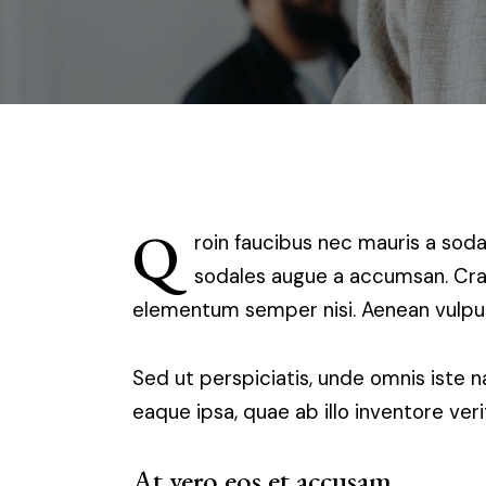
Q
roin faucibus nec mauris a soda
sodales augue a accumsan. Cras 
elementum semper nisi. Aenean vulputat
Sed ut perspiciatis, unde omnis iste
eaque ipsa, quae ab illo inventore ver
At vero eos et accusam