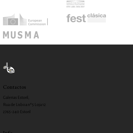
Contactos
Galerias Estoril,
Rua de Lisboa nº 5 Loja 12
2765-240 Estoril
Info