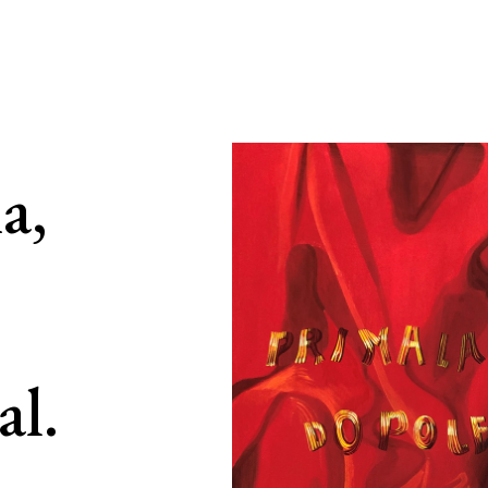
a,
al.