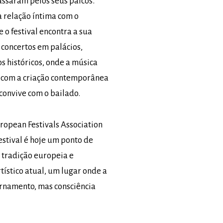
ssaram pelos seus palcos.
a relação íntima com o
 o festival encontra a sua
 concertos em palácios,
os históricos, onde a música
a com a criação contemporânea
 convive com o bailado.
opean Festivals Association
festival é hoje um ponto de
 tradição europeia e
ístico atual, um lugar onde a
ornamento, mas consciência