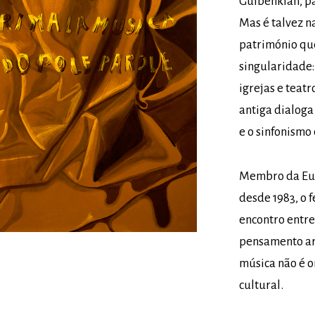
Gulbenkian, pa
Mas é talvez n
património que
singularidade:
igrejas e teatr
antiga dialog
e o sinfonismo
Membro da Eur
desde 1983, o 
encontro entre
pensamento art
música não é 
cultural.