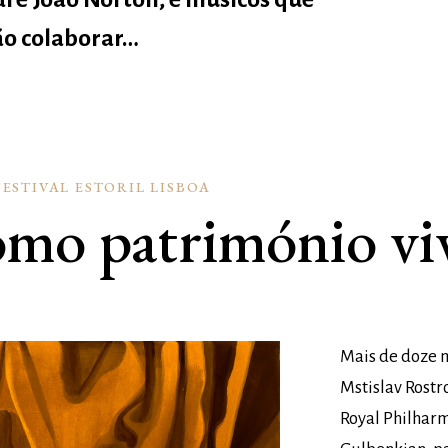
o colaborar…
FESTIVAL ESTORIL LISBOA
omo património vi
Mais de doze m
Mstislav Rostr
Royal Philhar