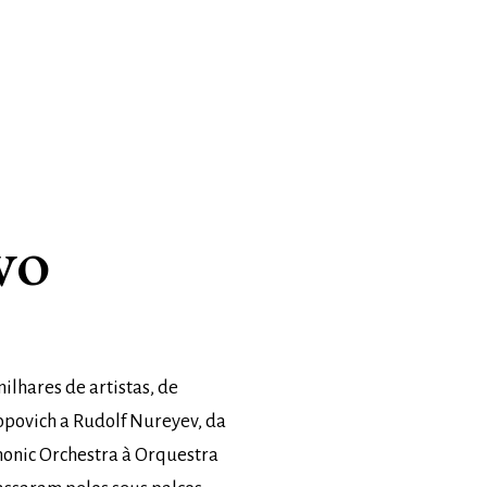
vo
ilhares de artistas, de
opovich a Rudolf Nureyev, da
monic Orchestra à Orquestra