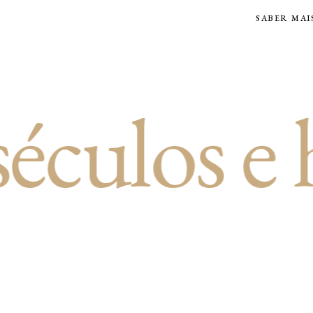
SABER MAI
os e habi