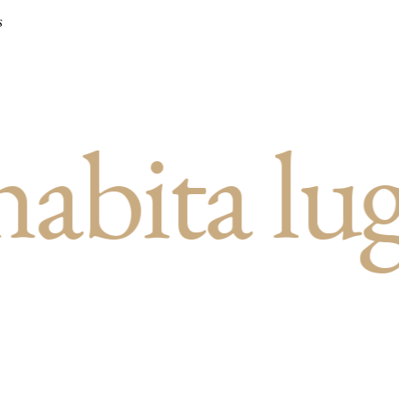
S
ta lugares