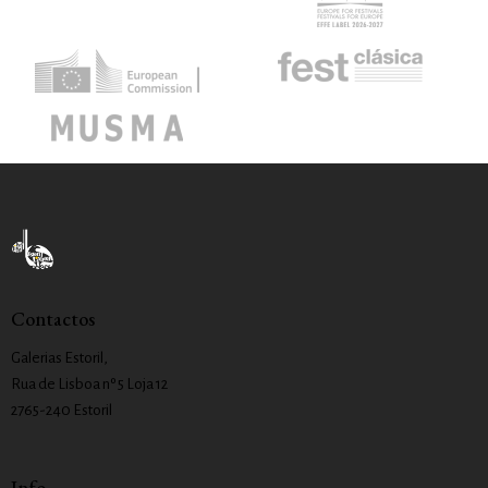
Contactos
Galerias Estoril,
Rua de Lisboa nº 5 Loja 12
2765-240 Estoril
Info