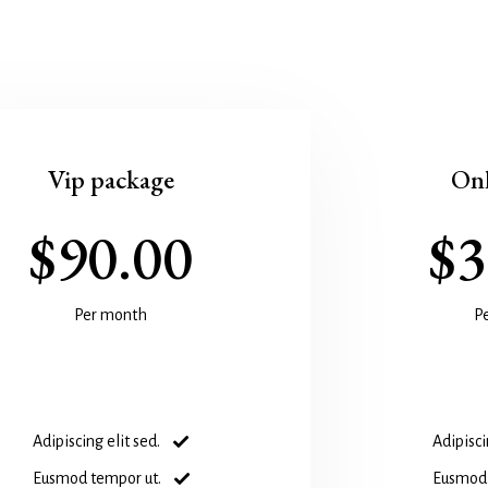
Vip package
Onl
$90.00
$3
Per month
P
Adipiscing elit sed.
Adipisci
Eusmod tempor ut.
Eusmod 