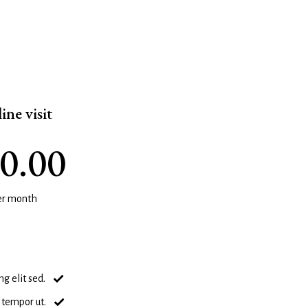
ine visit
0.00
er month
ng elit sed.
tempor ut.