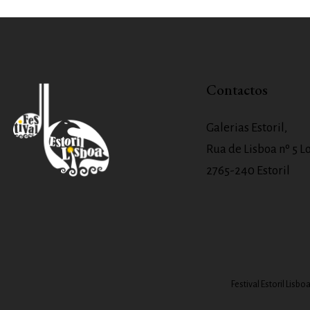
Contactos
Galerias Estoril,
Rua de Lisboa nº 5 Lo
2765-240 Estoril
Festival Estoril Lis