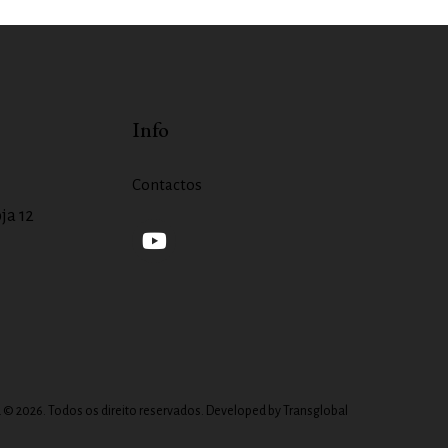
Info
Contactos
ja 12
boa © 2026. Todos os direito reservados. Developed by
Transglobal