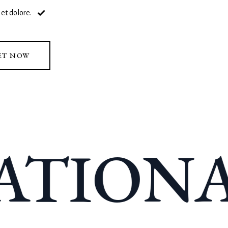
et dolore.
ET NOW
TIONA