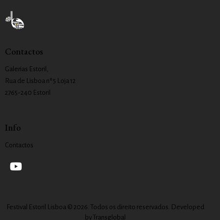
Contactos
Galerias Estoril,
Rua de Lisboa nº 5 Loja 12
2765-240 Estoril
Info
Contactos
Festival Estoril Lisboa © 2026. Todos os direito reservados. Developed
by
Transglobal