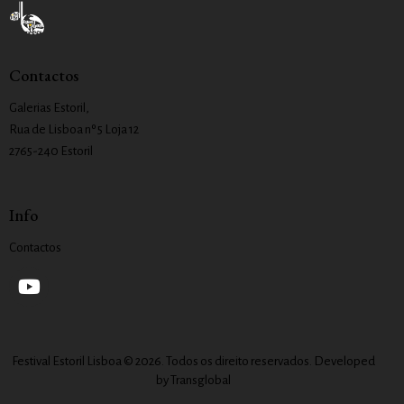
Contactos
Galerias Estoril,
Rua de Lisboa nº 5 Loja 12
2765-240 Estoril
Info
Contactos
Festival Estoril Lisboa © 2026. Todos os direito reservados. Developed
by
Transglobal