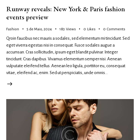
Runway reveals: New York & Paris fashion
events preview
Fashion
5 de Maio, 2024
183
Views
0
Likes
0
Comments
Qroin faucibus nec mauris a sodales, sed elementum mi tincidunt. Sed
eget viverra egestas nisi in consequat. Fusce sodales augue a
accumsan. Cras sollicitudin, ipsum eget blandit pulvinar. Integer
tincidunt. Cras dapibus. Vivamus elementum semper nisi. Aenean
vulputate eleifend tellus. Aenean leo ligula, porttitor eu, consequat
vitae, eleifend ac, enim. Sed ut perspiciatis, unde omnis…