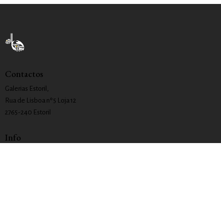
Contactos
Galerias Estoril,
Rua de Lisboa nº 5 Loja 12
2765-240 Estoril
Info
Contactos
Festival Estoril Lisboa © 2026. Todos os direito reservados. Developed
by
Transglobal