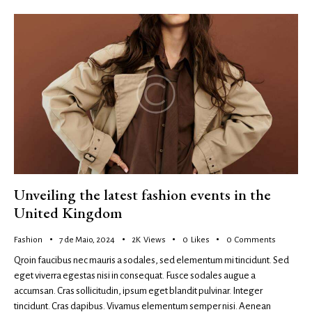
Unveiling the latest fashion events in the
United Kingdom
Fashion
7 de Maio, 2024
2K
Views
0
Likes
0
Comments
Qroin faucibus nec mauris a sodales, sed elementum mi tincidunt. Sed
eget viverra egestas nisi in consequat. Fusce sodales augue a
accumsan. Cras sollicitudin, ipsum eget blandit pulvinar. Integer
tincidunt. Cras dapibus. Vivamus elementum semper nisi. Aenean