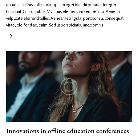
accumsan. Cras sollicitudin, ipsum eget blandit pulvinar. Integer
tincidunt. Cras dapibus. Vivamus elementum semper nisi. Aenean
vulputate eleifend tellus. Aenean leo ligula, porttitor eu, consequat
vitae, eleifend ac, enim. Sed ut perspiciatis, unde omnis…
Innovations in offline education conferences