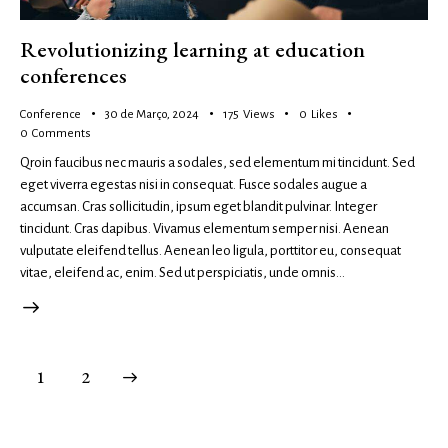
Revolutionizing learning at education
conferences
Conference
30 de Março, 2024
175
Views
0
Likes
0
Comments
Qroin faucibus nec mauris a sodales, sed elementum mi tincidunt. Sed
eget viverra egestas nisi in consequat. Fusce sodales augue a
accumsan. Cras sollicitudin, ipsum eget blandit pulvinar. Integer
tincidunt. Cras dapibus. Vivamus elementum semper nisi. Aenean
vulputate eleifend tellus. Aenean leo ligula, porttitor eu, consequat
vitae, eleifend ac, enim. Sed ut perspiciatis, unde omnis…
>
1
2