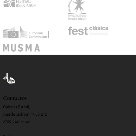
Contactos
Galerias Estoril,
Rua de Lisboa nº 5 Loja 12
2765-240 Estoril