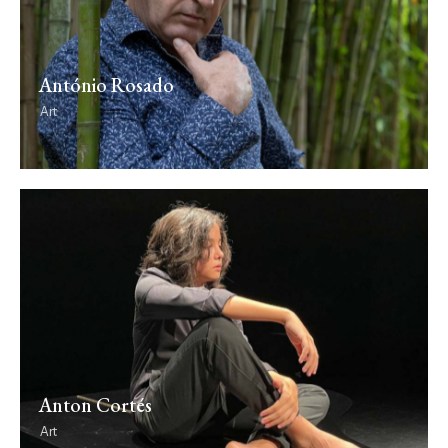
António Rosado
Art
Anton Cortés
Art