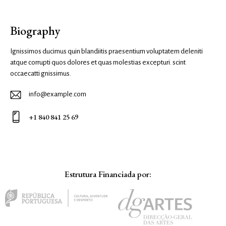
Biography
Ignissimos ducimus quin blandiitis praesentium voluptatem deleniti
atque corrupti quos dolores et quas molestias excepturi. scint
occaecatti gnissimus.
info@example.com
E-
+1 840 841 25 69
ma
Ph
il:
on
e:
Estrutura Financiada por: