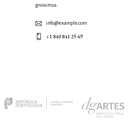
gnissimus.
info@example.com
E-
+1 840 841 25 69
ma
Ph
il:
on
e: