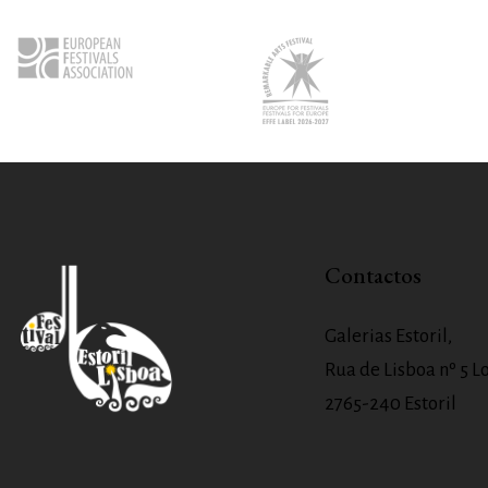
Contactos
Galerias Estoril,
Rua de Lisboa nº 5 Lo
2765-240 Estoril