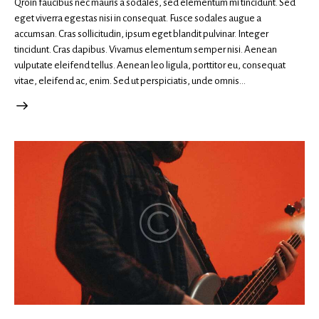
Qroin faucibus nec mauris a sodales, sed elementum mi tincidunt. Sed
eget viverra egestas nisi in consequat. Fusce sodales augue a
accumsan. Cras sollicitudin, ipsum eget blandit pulvinar. Integer
tincidunt. Cras dapibus. Vivamus elementum semper nisi. Aenean
vulputate eleifend tellus. Aenean leo ligula, porttitor eu, consequat
vitae, eleifend ac, enim. Sed ut perspiciatis, unde omnis…