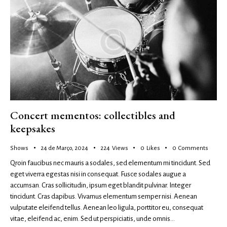
Concert mementos: collectibles and
keepsakes
Shows
24 de Março, 2024
224
Views
0
Likes
0
Comments
Qroin faucibus nec mauris a sodales, sed elementum mi tincidunt. Sed
eget viverra egestas nisi in consequat. Fusce sodales augue a
accumsan. Cras sollicitudin, ipsum eget blandit pulvinar. Integer
tincidunt. Cras dapibus. Vivamus elementum semper nisi. Aenean
vulputate eleifend tellus. Aenean leo ligula, porttitor eu, consequat
vitae, eleifend ac, enim. Sed ut perspiciatis, unde omnis…