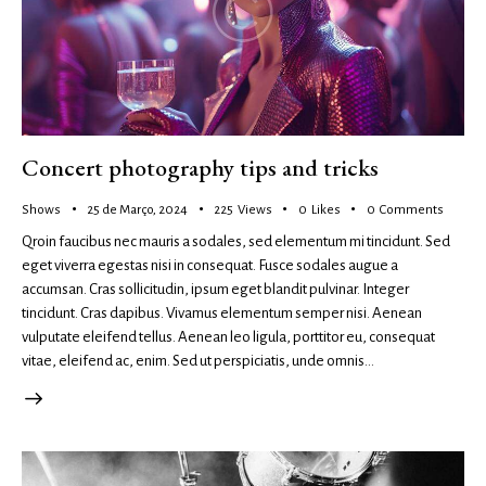
Concert photography tips and tricks
Shows
25 de Março, 2024
225
Views
0
Likes
0
Comments
Qroin faucibus nec mauris a sodales, sed elementum mi tincidunt. Sed
eget viverra egestas nisi in consequat. Fusce sodales augue a
accumsan. Cras sollicitudin, ipsum eget blandit pulvinar. Integer
tincidunt. Cras dapibus. Vivamus elementum semper nisi. Aenean
vulputate eleifend tellus. Aenean leo ligula, porttitor eu, consequat
vitae, eleifend ac, enim. Sed ut perspiciatis, unde omnis…