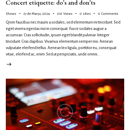
Concert etiquette: do’s and don’ts
Shows
27 de Março, 2024
216
Views
0
Likes
0
Comments
Qroin faucibus nec mauris a sodales, sed elementum mi tincidunt. Sed
eget viverra egestas nisi in consequat. Fusce sodales augue a
accumsan. Cras sollicitudin, ipsum eget blandit pulvinar. Integer
tincidunt. Cras dapibus. Vivamus elementum semper nisi. Aenean
vulputate eleifend tellus. Aenean leo ligula, porttitor eu, consequat
vitae, eleifend ac, enim. Sed ut perspiciatis, unde omnis…