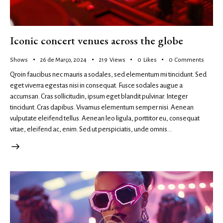
Iconic concert venues across the globe
Shows
26 de Março, 2024
219
Views
0
Likes
0
Comments
Qroin faucibus nec mauris a sodales, sed elementum mi tincidunt. Sed
eget viverra egestas nisi in consequat. Fusce sodales augue a
accumsan. Cras sollicitudin, ipsum eget blandit pulvinar. Integer
tincidunt. Cras dapibus. Vivamus elementum semper nisi. Aenean
vulputate eleifend tellus. Aenean leo ligula, porttitor eu, consequat
vitae, eleifend ac, enim. Sed ut perspiciatis, unde omnis…