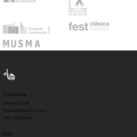
Contactos
Galerias Estoril,
Rua de Lisboa nº 5 Loja 12
2765-240 Estoril
Info