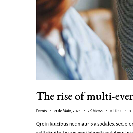
The rise of multi-eve
Events
21 de Maio, 2024
2K
Views
0
Likes
0
Qroin faucibus nec mauris a sodales, sed ele