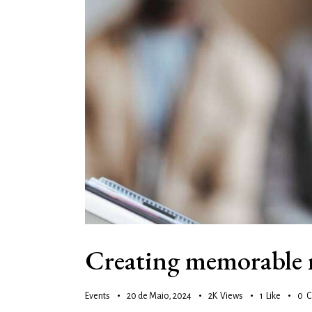
Creating memorable 
Events
20 de Maio, 2024
2K
Views
1
Like
0
C