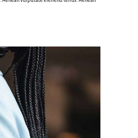
i. Aenean vulputate eleifend tellus. Aenean