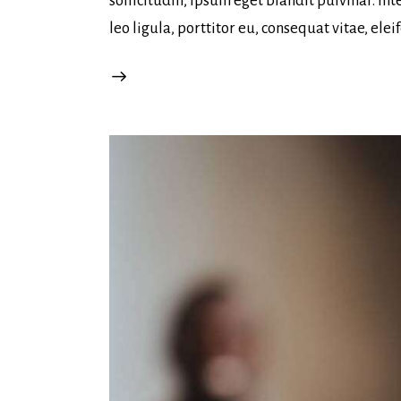
sollicitudin, ipsum eget blandit pulvinar. I
leo ligula, porttitor eu, consequat vitae, ele