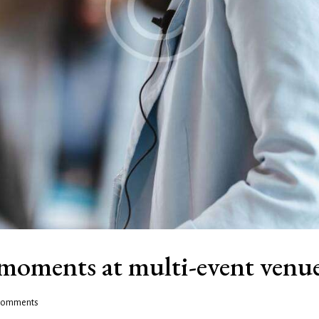
moments at multi-event venu
omments