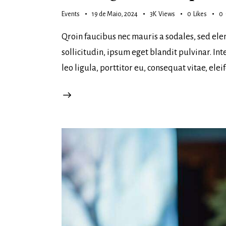
Events
19 de Maio, 2024
3K
Views
0
Likes
0
Qroin faucibus nec mauris a sodales, sed ele
sollicitudin, ipsum eget blandit pulvinar. I
leo ligula, porttitor eu, consequat vitae, ele