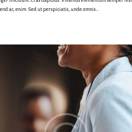
nteger tincidunt. Cras dapibus. Vivamus elementum semper nis
ifend ac, enim. Sed ut perspiciatis, unde omnis…