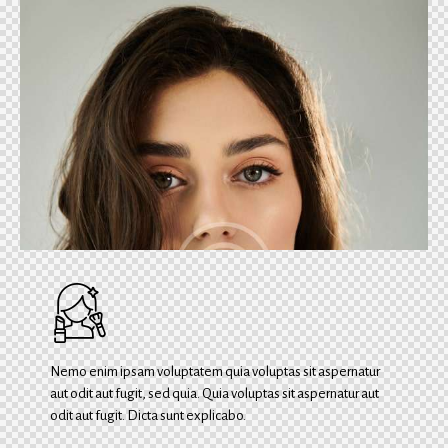
Nemo enim ipsam voluptatem quia voluptas sit aspernatur
aut odit aut fugit, sed quia. Quia voluptas sit aspernatur aut
odit aut fugit. Dicta sunt explicabo.